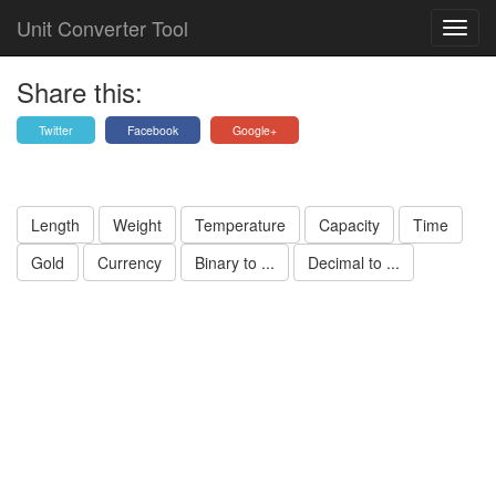
Unit Converter Tool
Share this:
Twitter
Facebook
Google+
Length
Weight
Temperature
Capacity
Time
Gold
Currency
Binary to ...
Decimal to ...